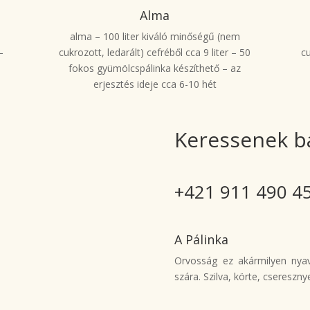
Alma
alma – 100 liter kiváló minőségű (nem
–
cukrozott, ledarált) cefréből cca 9 liter – 50
c
fokos gyümölcspálinka készíthető – az
erjesztés ideje cca 6-10 hét
Keressenek b
+421 911 490 4
A Pálinka
Orvosság ez akármilyen nyav
szára. Szilva, körte, csereszn