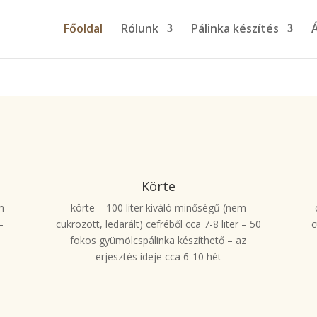
Főoldal
Rólunk
Pálinka készítés
Körte
m
körte – 100 liter kiváló minőségű (nem
–
cukrozott, ledarált) cefréből cca 7-8 liter – 50
c
fokos gyümölcspálinka készíthető – az
erjesztés ideje cca 6-10 hét