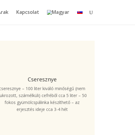
Árak
Kapcsolat
Cseresznye
cseresznye – 100 liter kiváló minőségű (nem
ukrozott, szárnélküli) cefréből cca 5 liter – 50
fokos gyümölcspálinka készíthető – az
erjesztés ideje cca 3-4 hét