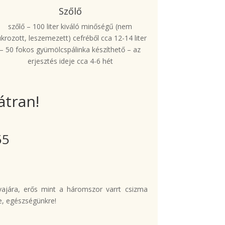
Szőlő
szőlő – 100 liter kiváló minőségű (nem
ukrozott, leszemezett) cefréből cca 12-14 liter
– 50 fokos gyümölcspálinka készíthető – az
erjesztés ideje cca 4-6 hét
átran!
55
ajára, erős mint a háromszor varrt csizma
ye, egészségünkre!